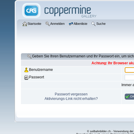
Startseite
Anmelden
Albenliste
Suche
Geben Sie Ihren Benutzernamen und Ihr Passwort ein, um si
Achtung: Ihr Browser akz
Benutzername
Passwort
Immer 
Passwort vergessen
O
Aktivierungs-Link nicht erhalten?
© seilbahnbilder.ch - Verwendung der