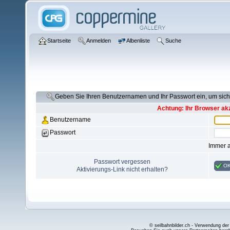
Startseite
Anmelden
Albenliste
Suche
Geben Sie Ihren Benutzernamen und Ihr Passwort ein, um si
Achtung: Ihr Browser akz
Benutzername
Passwort
Immer 
Passwort vergessen
O
Aktivierungs-Link nicht erhalten?
© seilbahnbilder.ch - Verwendung der