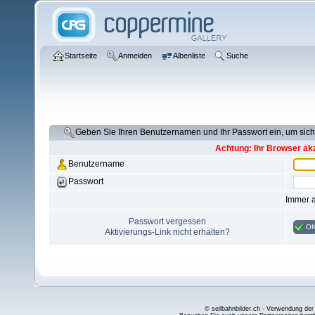
Startseite
Anmelden
Albenliste
Suche
Geben Sie Ihren Benutzernamen und Ihr Passwort ein, um si
Achtung: Ihr Browser akz
Benutzername
Passwort
Immer 
Passwort vergessen
O
Aktivierungs-Link nicht erhalten?
© seilbahnbilder.ch - Verwendung der