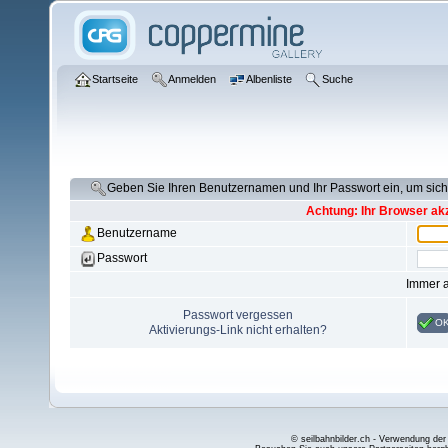
Startseite
Anmelden
Albenliste
Suche
Geben Sie Ihren Benutzernamen und Ihr Passwort ein, um si
Achtung: Ihr Browser akz
Benutzername
Passwort
Immer 
Passwort vergessen
O
Aktivierungs-Link nicht erhalten?
© seilbahnbilder.ch - Verwendung der