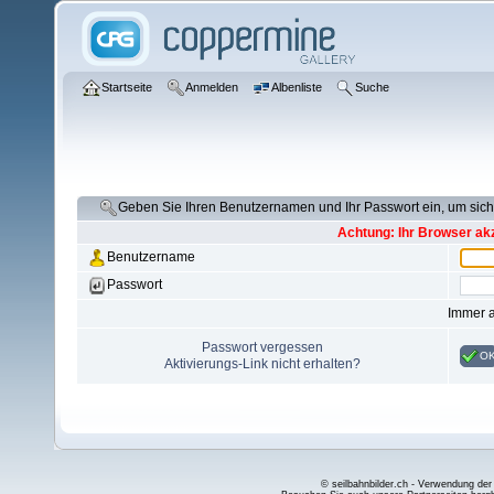
Startseite
Anmelden
Albenliste
Suche
Geben Sie Ihren Benutzernamen und Ihr Passwort ein, um si
Achtung: Ihr Browser akz
Benutzername
Passwort
Immer 
Passwort vergessen
O
Aktivierungs-Link nicht erhalten?
© seilbahnbilder.ch - Verwendung der