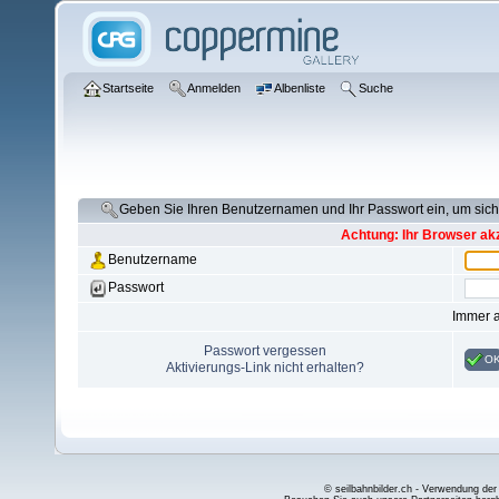
Startseite
Anmelden
Albenliste
Suche
Geben Sie Ihren Benutzernamen und Ihr Passwort ein, um si
Achtung: Ihr Browser akz
Benutzername
Passwort
Immer 
Passwort vergessen
O
Aktivierungs-Link nicht erhalten?
© seilbahnbilder.ch - Verwendung der