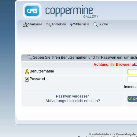
Startseite
Anmelden
Albenliste
Suche
Geben Sie Ihren Benutzernamen und Ihr Passwort ein, um si
Achtung: Ihr Browser akz
Benutzername
Passwort
Immer 
Passwort vergessen
O
Aktivierungs-Link nicht erhalten?
© seilbahnbilder.ch - Verwendung der