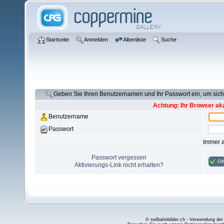
Startseite
Anmelden
Albenliste
Suche
Geben Sie Ihren Benutzernamen und Ihr Passwort ein, um si
Achtung: Ihr Browser akz
Benutzername
Passwort
Immer 
Passwort vergessen
O
Aktivierungs-Link nicht erhalten?
© seilbahnbilder.ch - Verwendung der