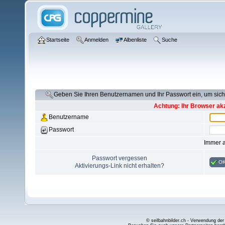
Startseite
Anmelden
Albenliste
Suche
Geben Sie Ihren Benutzernamen und Ihr Passwort ein, um si
Achtung: Ihr Browser akz
Benutzername
Passwort
Immer 
Passwort vergessen
O
Aktivierungs-Link nicht erhalten?
© seilbahnbilder.ch - Verwendung der