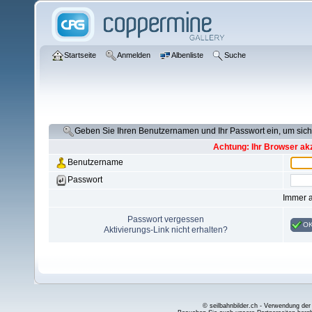
Startseite
Anmelden
Albenliste
Suche
Geben Sie Ihren Benutzernamen und Ihr Passwort ein, um si
Achtung: Ihr Browser akz
Benutzername
Passwort
Immer 
Passwort vergessen
O
Aktivierungs-Link nicht erhalten?
© seilbahnbilder.ch - Verwendung der