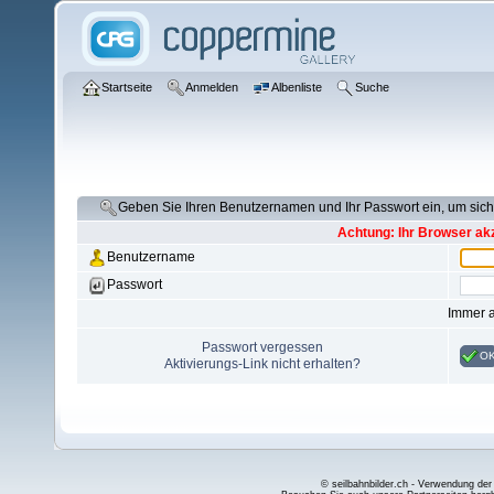
Startseite
Anmelden
Albenliste
Suche
Geben Sie Ihren Benutzernamen und Ihr Passwort ein, um si
Achtung: Ihr Browser akz
Benutzername
Passwort
Immer 
Passwort vergessen
O
Aktivierungs-Link nicht erhalten?
© seilbahnbilder.ch - Verwendung der