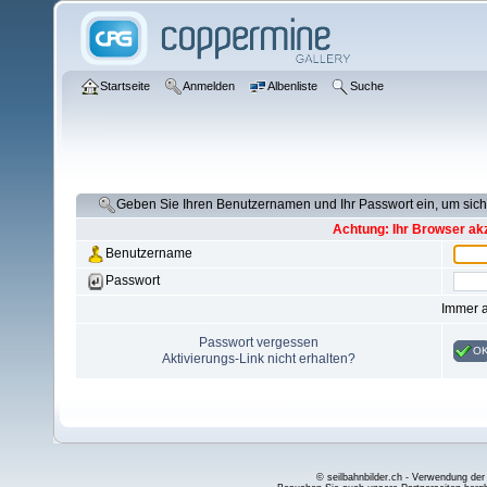
Startseite
Anmelden
Albenliste
Suche
Geben Sie Ihren Benutzernamen und Ihr Passwort ein, um si
Achtung: Ihr Browser akz
Benutzername
Passwort
Immer 
Passwort vergessen
O
Aktivierungs-Link nicht erhalten?
© seilbahnbilder.ch - Verwendung der