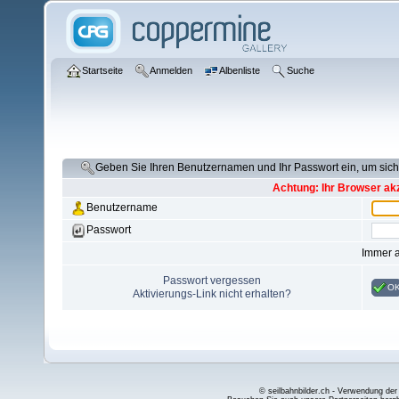
Startseite
Anmelden
Albenliste
Suche
Geben Sie Ihren Benutzernamen und Ihr Passwort ein, um si
Achtung: Ihr Browser akz
Benutzername
Passwort
Immer 
Passwort vergessen
O
Aktivierungs-Link nicht erhalten?
© seilbahnbilder.ch - Verwendung der