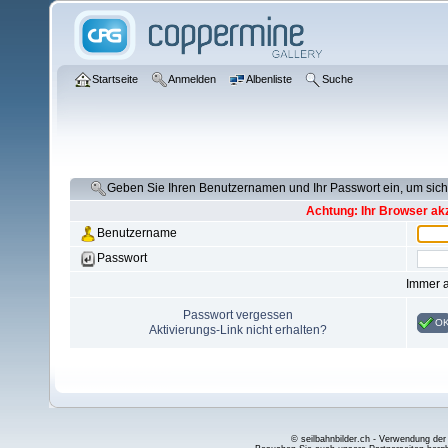
Startseite
Anmelden
Albenliste
Suche
Geben Sie Ihren Benutzernamen und Ihr Passwort ein, um si
Achtung: Ihr Browser akz
Benutzername
Passwort
Immer 
Passwort vergessen
O
Aktivierungs-Link nicht erhalten?
© seilbahnbilder.ch - Verwendung der