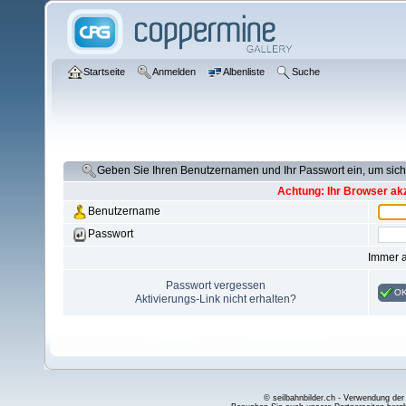
Startseite
Anmelden
Albenliste
Suche
Geben Sie Ihren Benutzernamen und Ihr Passwort ein, um si
Achtung: Ihr Browser akz
Benutzername
Passwort
Immer 
Passwort vergessen
O
Aktivierungs-Link nicht erhalten?
© seilbahnbilder.ch - Verwendung der