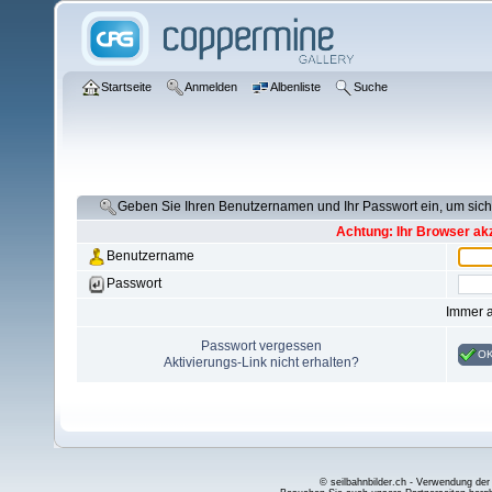
Startseite
Anmelden
Albenliste
Suche
Geben Sie Ihren Benutzernamen und Ihr Passwort ein, um si
Achtung: Ihr Browser akz
Benutzername
Passwort
Immer 
Passwort vergessen
O
Aktivierungs-Link nicht erhalten?
© seilbahnbilder.ch - Verwendung der