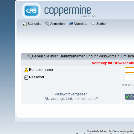
Startseite
Anmelden
Albenliste
Suche
Geben Sie Ihren Benutzernamen und Ihr Passwort ein, um si
Achtung: Ihr Browser akz
Benutzername
Passwort
Immer 
Passwort vergessen
O
Aktivierungs-Link nicht erhalten?
© seilbahnbilder.ch - Verwendung der