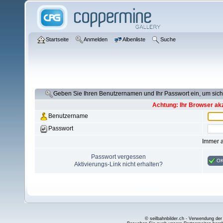
Startseite
Anmelden
Albenliste
Suche
Geben Sie Ihren Benutzernamen und Ihr Passwort ein, um si
Achtung: Ihr Browser akz
Benutzername
Passwort
Immer 
Passwort vergessen
O
Aktivierungs-Link nicht erhalten?
© seilbahnbilder.ch - Verwendung der