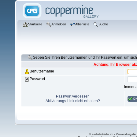
Startseite
Anmelden
Albenliste
Suche
Geben Sie Ihren Benutzernamen und Ihr Passwort ein, um si
Achtung: Ihr Browser akz
Benutzername
Passwort
Immer 
Passwort vergessen
O
Aktivierungs-Link nicht erhalten?
© seilbahnbilder.ch - Verwendung der