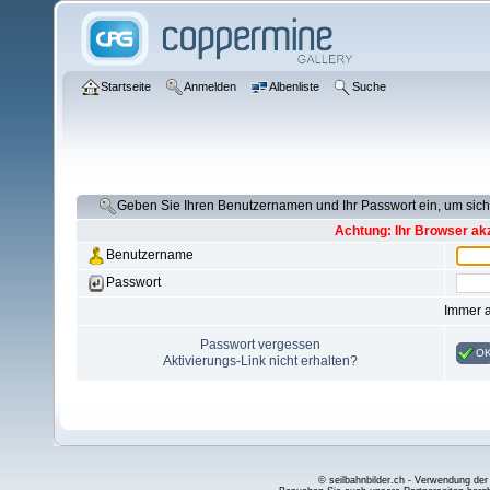
Startseite
Anmelden
Albenliste
Suche
Geben Sie Ihren Benutzernamen und Ihr Passwort ein, um si
Achtung: Ihr Browser akz
Benutzername
Passwort
Immer 
Passwort vergessen
O
Aktivierungs-Link nicht erhalten?
© seilbahnbilder.ch - Verwendung der