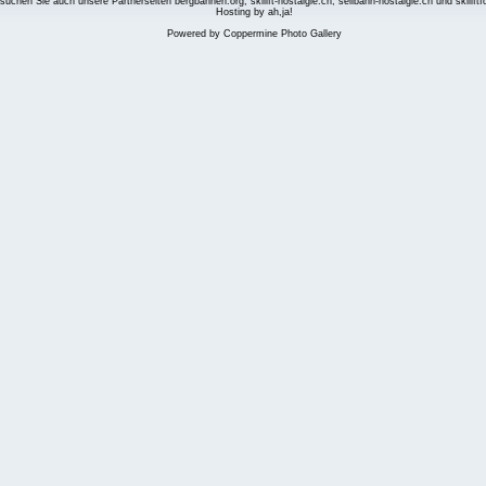
suchen Sie auch unsere Partnerseiten
bergbahnen.org
,
skilift-nostalgie.ch
,
seilbahn-nostalgie.ch
und
skilift
Hosting by ah,ja!
Powered by
Coppermine Photo Gallery