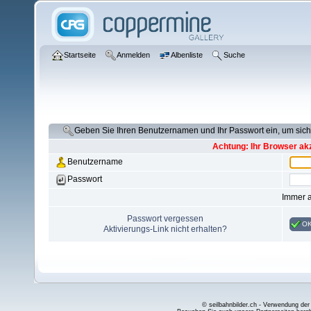
Startseite
Anmelden
Albenliste
Suche
Geben Sie Ihren Benutzernamen und Ihr Passwort ein, um si
Achtung: Ihr Browser akz
Benutzername
Passwort
Immer 
Passwort vergessen
O
Aktivierungs-Link nicht erhalten?
© seilbahnbilder.ch - Verwendung der