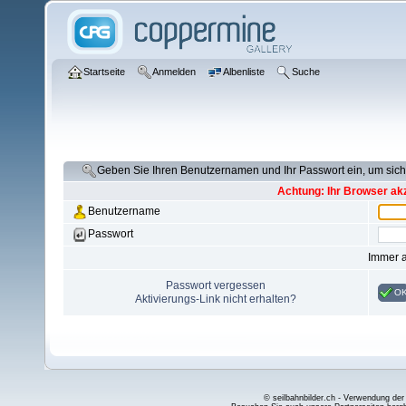
Startseite
Anmelden
Albenliste
Suche
Geben Sie Ihren Benutzernamen und Ihr Passwort ein, um si
Achtung: Ihr Browser akz
Benutzername
Passwort
Immer 
Passwort vergessen
O
Aktivierungs-Link nicht erhalten?
© seilbahnbilder.ch - Verwendung der