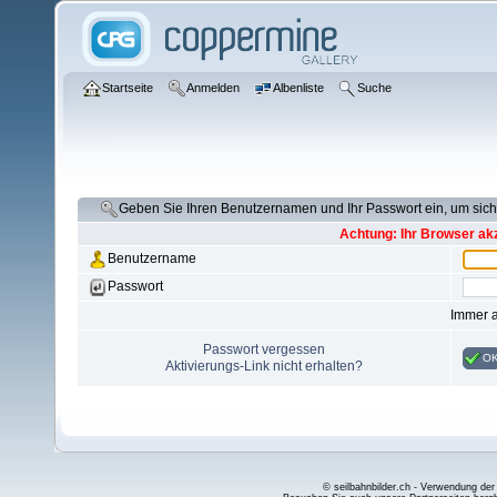
Startseite
Anmelden
Albenliste
Suche
Geben Sie Ihren Benutzernamen und Ihr Passwort ein, um si
Achtung: Ihr Browser akz
Benutzername
Passwort
Immer 
Passwort vergessen
O
Aktivierungs-Link nicht erhalten?
© seilbahnbilder.ch - Verwendung der