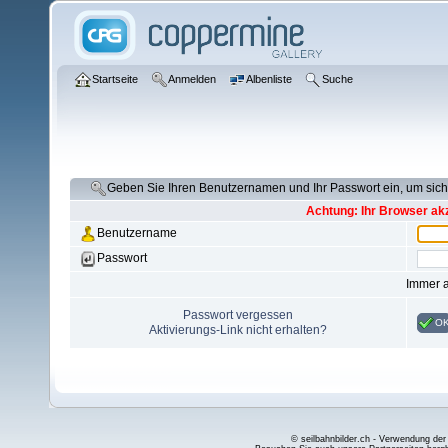
Startseite
Anmelden
Albenliste
Suche
Geben Sie Ihren Benutzernamen und Ihr Passwort ein, um si
Achtung: Ihr Browser akz
Benutzername
Passwort
Immer 
Passwort vergessen
O
Aktivierungs-Link nicht erhalten?
© seilbahnbilder.ch - Verwendung der