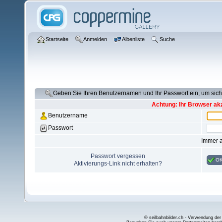
Startseite
Anmelden
Albenliste
Suche
Geben Sie Ihren Benutzernamen und Ihr Passwort ein, um si
Achtung: Ihr Browser akz
Benutzername
Passwort
Immer 
Passwort vergessen
O
Aktivierungs-Link nicht erhalten?
© seilbahnbilder.ch - Verwendung der