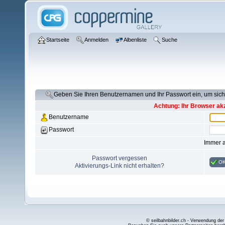
Startseite
Anmelden
Albenliste
Suche
Geben Sie Ihren Benutzernamen und Ihr Passwort ein, um si
Achtung: Ihr Browser akz
Benutzername
Passwort
Immer 
Passwort vergessen
O
Aktivierungs-Link nicht erhalten?
© seilbahnbilder.ch - Verwendung der