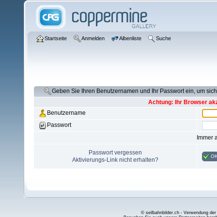
Startseite
Anmelden
Albenliste
Suche
Geben Sie Ihren Benutzernamen und Ihr Passwort ein, um si
Achtung: Ihr Browser akz
Benutzername
Passwort
Immer 
Passwort vergessen
O
Aktivierungs-Link nicht erhalten?
© seilbahnbilder.ch - Verwendung der