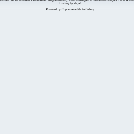
suchen Sie auch unsere Partnerseiten
bergbahnen.org
,
skilift-nostalgie.ch
,
seilbahn-nostalgie.ch
und
skilift
Hosting by ah,ja!
Powered by
Coppermine Photo Gallery