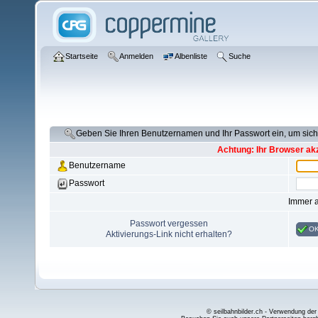
Startseite
Anmelden
Albenliste
Suche
Geben Sie Ihren Benutzernamen und Ihr Passwort ein, um si
Achtung: Ihr Browser akz
Benutzername
Passwort
Immer 
Passwort vergessen
O
Aktivierungs-Link nicht erhalten?
© seilbahnbilder.ch - Verwendung der