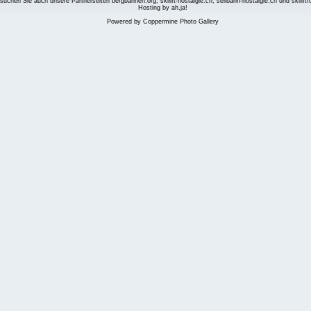
suchen Sie auch unsere Partnerseiten
bergbahnen.org
,
skilift-nostalgie.ch
,
seilbahn-nostalgie.ch
und
skilift
Hosting by ah,ja!
Powered by
Coppermine Photo Gallery