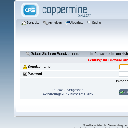
Startseite
Anmelden
Albenliste
Suche
Geben Sie Ihren Benutzernamen und Ihr Passwort ein, um si
Achtung: Ihr Browser akz
Benutzername
Passwort
Immer 
Passwort vergessen
O
Aktivierungs-Link nicht erhalten?
© seilbahnbilder.ch - Verwendung der