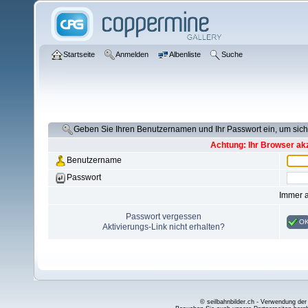
Startseite
Anmelden
Albenliste
Suche
Geben Sie Ihren Benutzernamen und Ihr Passwort ein, um si
Achtung: Ihr Browser akz
Benutzername
Passwort
Immer 
Passwort vergessen
O
Aktivierungs-Link nicht erhalten?
© seilbahnbilder.ch - Verwendung der