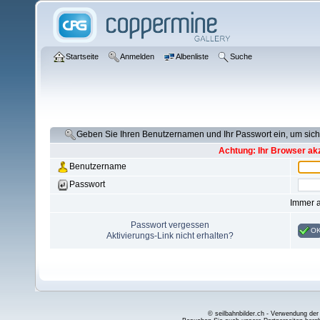
Startseite
Anmelden
Albenliste
Suche
Geben Sie Ihren Benutzernamen und Ihr Passwort ein, um si
Achtung: Ihr Browser akz
Benutzername
Passwort
Immer 
Passwort vergessen
O
Aktivierungs-Link nicht erhalten?
© seilbahnbilder.ch - Verwendung der