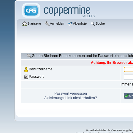
Startseite
Anmelden
Albenliste
Suche
Geben Sie Ihren Benutzernamen und Ihr Passwort ein, um si
Achtung: Ihr Browser akz
Benutzername
Passwort
Immer 
Passwort vergessen
O
Aktivierungs-Link nicht erhalten?
© seilbahnbilder.ch - Verwendung der