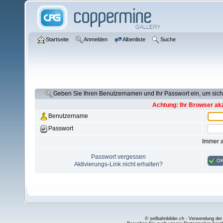
Startseite
Anmelden
Albenliste
Suche
Geben Sie Ihren Benutzernamen und Ihr Passwort ein, um si
Achtung: Ihr Browser akz
Benutzername
Passwort
Immer 
Passwort vergessen
O
Aktivierungs-Link nicht erhalten?
© seilbahnbilder.ch - Verwendung der