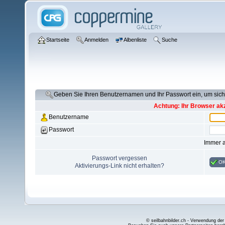
Startseite
Anmelden
Albenliste
Suche
Geben Sie Ihren Benutzernamen und Ihr Passwort ein, um si
Achtung: Ihr Browser akz
Benutzername
Passwort
Immer 
Passwort vergessen
O
Aktivierungs-Link nicht erhalten?
© seilbahnbilder.ch - Verwendung der