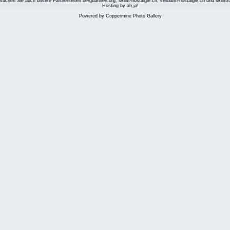
suchen Sie auch unsere Partnerseiten
bergbahnen.org
,
skilift-nostalgie.ch
,
seilbahn-nostalgie.ch
und
skilift
Hosting by ah,ja!
Powered by
Coppermine Photo Gallery