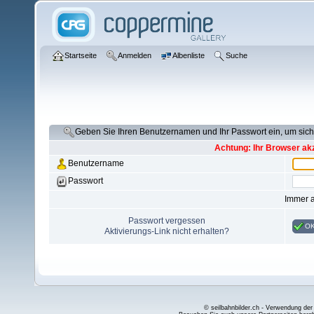
Startseite
Anmelden
Albenliste
Suche
Geben Sie Ihren Benutzernamen und Ihr Passwort ein, um si
Achtung: Ihr Browser akz
Benutzername
Passwort
Immer 
Passwort vergessen
O
Aktivierungs-Link nicht erhalten?
© seilbahnbilder.ch - Verwendung der