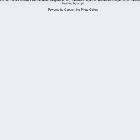
suchen Sie auch unsere Partnerseiten
bergbahnen.org
,
skilift-nostalgie.ch
,
seilbahn-nostalgie.ch
und
skilift
Hosting by ah,ja!
Powered by
Coppermine Photo Gallery