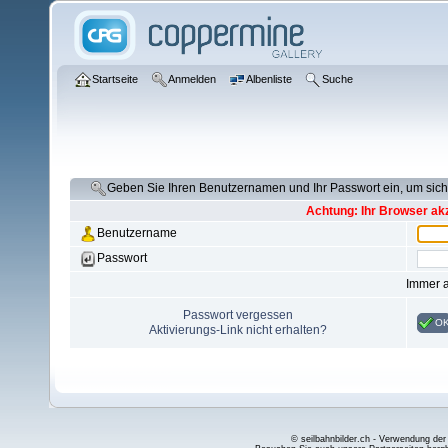
Startseite
Anmelden
Albenliste
Suche
Geben Sie Ihren Benutzernamen und Ihr Passwort ein, um si
Achtung: Ihr Browser akz
Benutzername
Passwort
Immer 
Passwort vergessen
O
Aktivierungs-Link nicht erhalten?
© seilbahnbilder.ch - Verwendung der