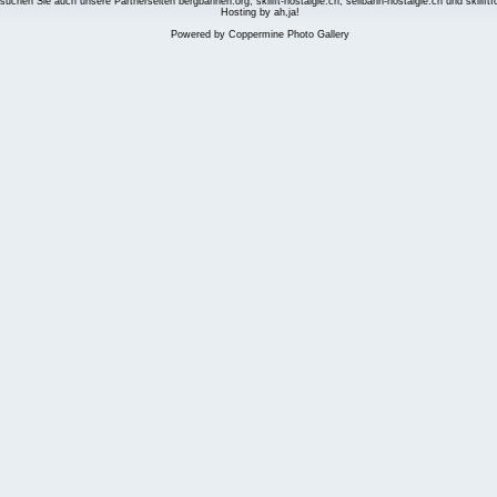
suchen Sie auch unsere Partnerseiten
bergbahnen.org
,
skilift-nostalgie.ch
,
seilbahn-nostalgie.ch
und
skilift
Hosting by ah,ja!
Powered by
Coppermine Photo Gallery