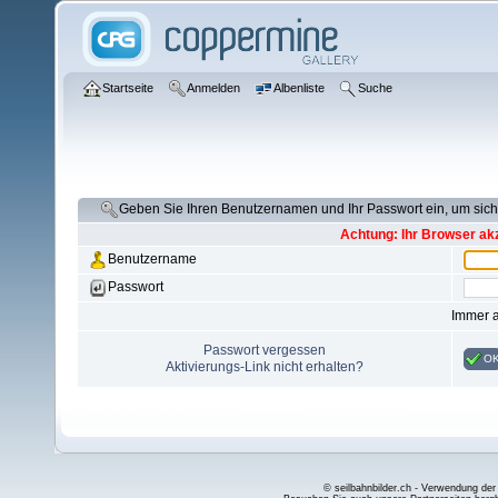
Startseite
Anmelden
Albenliste
Suche
Geben Sie Ihren Benutzernamen und Ihr Passwort ein, um si
Achtung: Ihr Browser akz
Benutzername
Passwort
Immer 
Passwort vergessen
O
Aktivierungs-Link nicht erhalten?
© seilbahnbilder.ch - Verwendung der