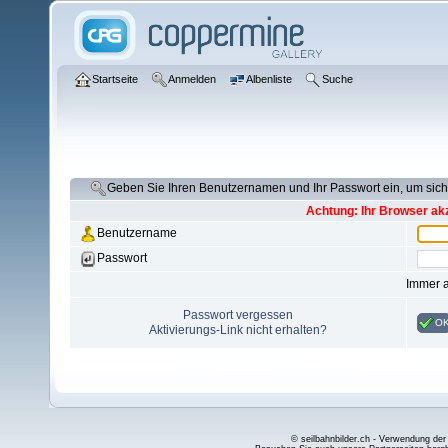
Startseite
Anmelden
Albenliste
Suche
Geben Sie Ihren Benutzernamen und Ihr Passwort ein, um si
Achtung: Ihr Browser akz
Benutzername
Passwort
Immer 
Passwort vergessen
O
Aktivierungs-Link nicht erhalten?
© seilbahnbilder.ch - Verwendung der