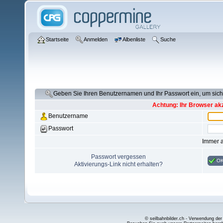
Startseite
Anmelden
Albenliste
Suche
Geben Sie Ihren Benutzernamen und Ihr Passwort ein, um si
Achtung: Ihr Browser akz
Benutzername
Passwort
Immer 
Passwort vergessen
O
Aktivierungs-Link nicht erhalten?
© seilbahnbilder.ch - Verwendung der