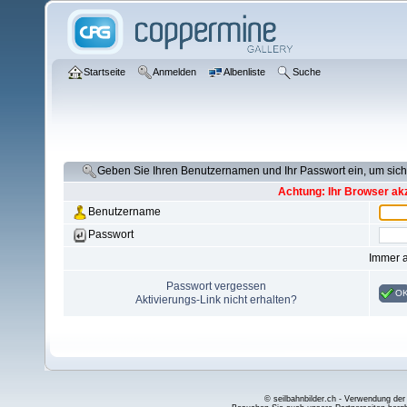
Startseite
Anmelden
Albenliste
Suche
Geben Sie Ihren Benutzernamen und Ihr Passwort ein, um si
Achtung: Ihr Browser akz
Benutzername
Passwort
Immer 
Passwort vergessen
O
Aktivierungs-Link nicht erhalten?
© seilbahnbilder.ch - Verwendung der