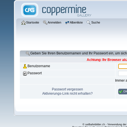
Startseite
Anmelden
Albenliste
Suche
Geben Sie Ihren Benutzernamen und Ihr Passwort ein, um si
Achtung: Ihr Browser akz
Benutzername
Passwort
Immer 
Passwort vergessen
O
Aktivierungs-Link nicht erhalten?
© seilbahnbilder.ch - Verwendung der