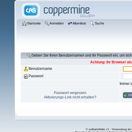
Startseite
Anmelden
Albenliste
Suche
Geben Sie Ihren Benutzernamen und Ihr Passwort ein, um si
Achtung: Ihr Browser akz
Benutzername
Passwort
Immer 
Passwort vergessen
O
Aktivierungs-Link nicht erhalten?
© seilbahnbilder.ch - Verwendung der