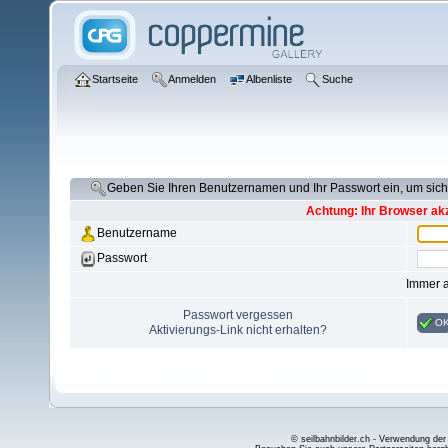
Startseite
Anmelden
Albenliste
Suche
Geben Sie Ihren Benutzernamen und Ihr Passwort ein, um si
Achtung: Ihr Browser akz
Benutzername
Passwort
Immer 
Passwort vergessen
O
Aktivierungs-Link nicht erhalten?
© seilbahnbilder.ch - Verwendung der