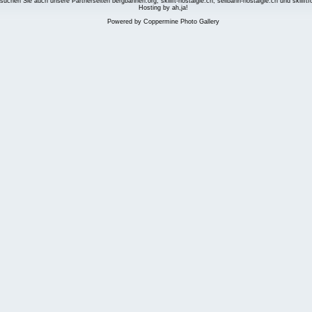
suchen Sie auch unsere Partnerseiten
bergbahnen.org
,
skilift-nostalgie.ch
,
seilbahn-nostalgie.ch
und
skilift
Hosting by ah,ja!
Powered by
Coppermine Photo Gallery